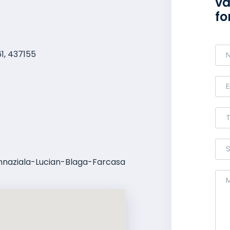
vă
fo
61, 437155
naziala-Lucian-Blaga-Farcasa