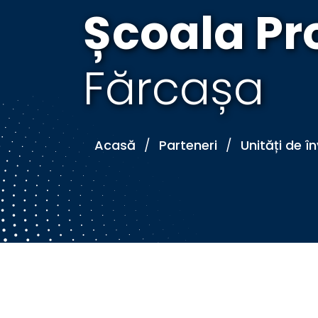
Școala Pr
Fărcașa
Acasă
Parteneri
Unități de 