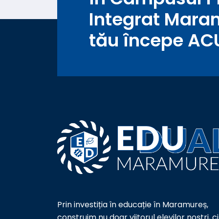
Integrat Mara
tău începe AC
Prin investiția în educație în Maramureș,
construim nu doar viitorul elevilor noștri, ci 