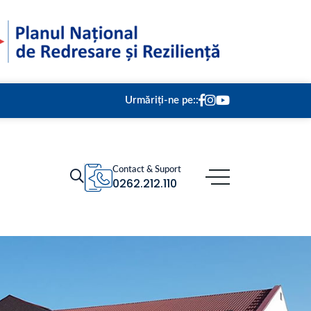
Urmăriți-ne pe::
Contact & Suport
0262.212.110