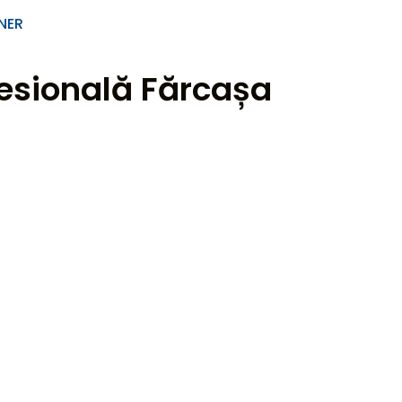
NER
esională Fărcașa