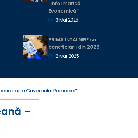
"Informatică
Economică"
13 Mai 2025
PRIMA ÎNTÂLNIRE cu
beneficiarii din 2025
12 Mar 2025
ropene sau a Guvernului României”.
eană –
 -