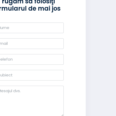
 rugăm să folosiţi
rmularul de mai jos