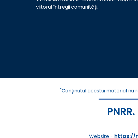
viitorul întregii comunități.
"Conţinutul acestui material nu r
PNRR.
https://
Website -