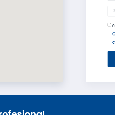
S
C
c
rofesional