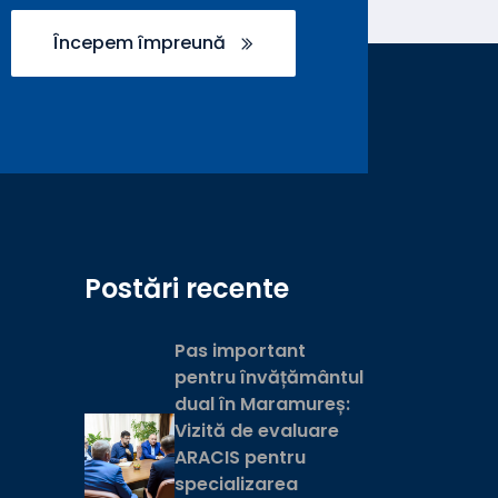
Începem împreună
Postări recente
Pas important
pentru învățământul
dual în Maramureș:
Vizită de evaluare
ARACIS pentru
specializarea