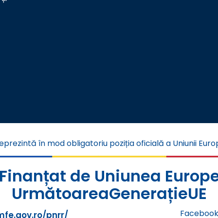
eprezintă în mod obligatoriu poziția oficială a Uniunii Eu
 Finanțat de Uniunea Europ
UrmătoareaGenerațieUE
Facebook
mfe.gov.ro/pnrr/