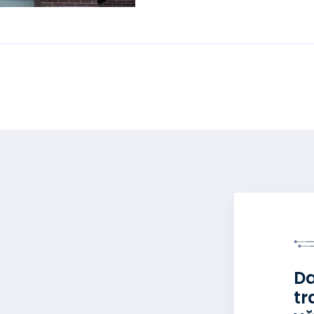
Da
tr